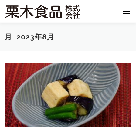
コ
メニ
ン
テ
ン
HOME
栗木食品のこだわり
食品安全方針
サービス案内
月:
2023年8月
ツ
へ
ス
商品情報
栗木食品について
採用情報
キ
ッ
プ